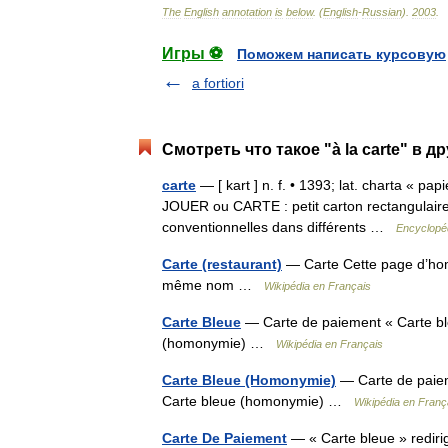
The
English
annotation
is
below
. (
English
-
Russian
)
.
2003
.
Игры ⚽
Поможем написать курсовую
a fortiori
Смотреть что такое "à la carte" в д
carte
— [ kart ] n. f. • 1393; lat. charta « p
JOUER ou CARTE : petit carton rectangulaire d
conventionnelles dans différents …
Encyclopéd
Carte (restaurant)
— Carte Cette page d’homo
même nom …
Wikipédia en Français
Carte Bleue
— Carte de paiement « Carte bleue
(homonymie) …
Wikipédia en Français
Carte Bleue (Homonymie)
— Carte de paiemen
Carte bleue (homonymie) …
Wikipédia en Franç
Carte De Paiement
— « Carte bleue » redirig