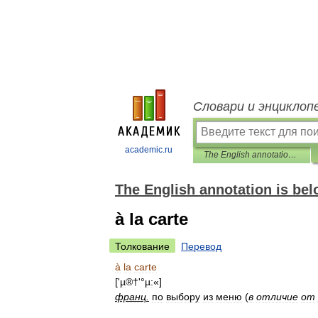
Словари и энциклоп
academic.ru
The English annotation is below. (English-Russian)
The English annotation is bel
à la carte
Толкование
Перевод
à
la
carte
['
µ
®†'°
µ:
«]
франц
.
по
выбору
из
меню
(
в
отличие
от