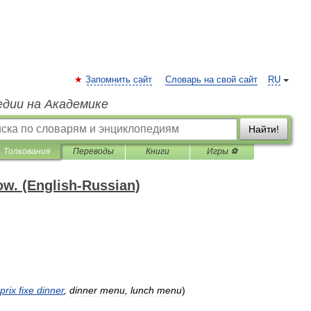
Запомнить сайт
Словарь на свой сайт
RU
едии на Академике
Найти!
Толкования
Переводы
Книги
Игры ⚽
ow. (English-Russian)
prix
fixe
dinner
,
dinner
menu
,
lunch
menu
)