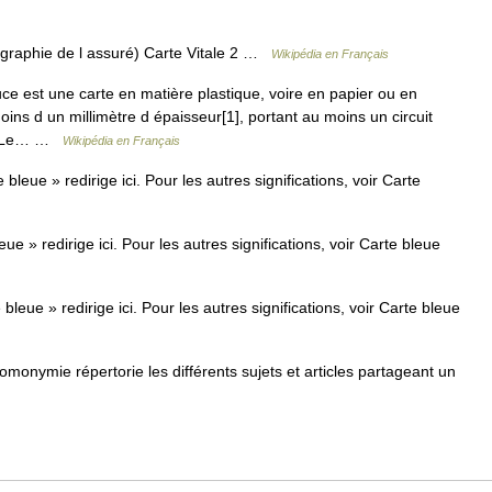
graphie de l assuré) Carte Vitale 2 …
Wikipédia en Français
e est une carte en matière plastique, voire en papier ou en
ins d un millimètre d épaisseur[1], portant au moins un circuit
on. Le… …
Wikipédia en Français
eue » redirige ici. Pour les autres significations, voir Carte
 » redirige ici. Pour les autres significations, voir Carte bleue
eue » redirige ici. Pour les autres significations, voir Carte bleue
onymie répertorie les différents sujets et articles partageant un