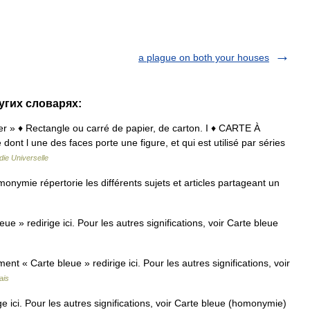
a plague on both your houses
ругих словарях:
apier » ♦ Rectangle ou carré de papier, de carton. I ♦ CARTE À
ont l une des faces porte une figure, et qui est utilisé par séries
ie Universelle
nymie répertorie les différents sujets et articles partageant un
 » redirige ici. Pour les autres significations, voir Carte bleue
t « Carte bleue » redirige ici. Pour les autres significations, voir
ais
e ici. Pour les autres significations, voir Carte bleue (homonymie)