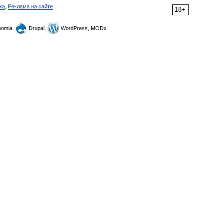
ка
,
Реклама на сайте
18+
omla,
Drupal,
WordPress, MODx.