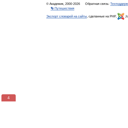
© Академик, 2000-2026
Обратная связь:
Техподдерж
👣 Путешествия
Экспорт словарей на сайты
, сделанные на PHP,
Jo
3